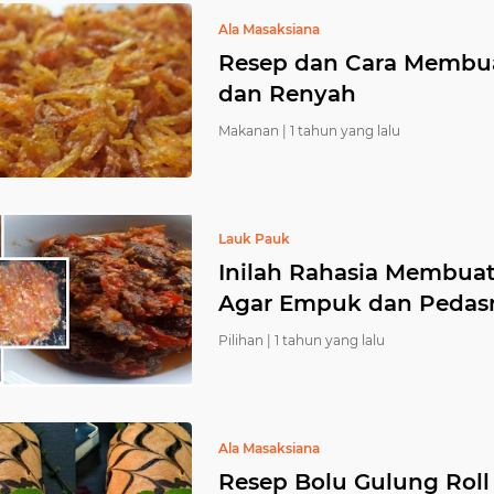
Ala Masaksiana
Resep dan Cara Membua
dan Renyah
Makanan |
1 tahun yang lalu
Lauk Pauk
Inilah Rahasia Membua
Agar Empuk dan Pedasny
Pilihan |
1 tahun yang lalu
Ala Masaksiana
Resep Bolu Gulung Rol