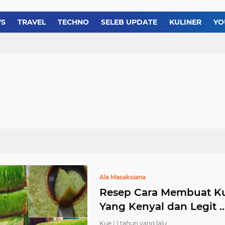
Resep dan Cara Membua
WS
TRAVEL
TECHNO
SELEB UPDATE
KULINER
YO
Resep Bolu Gulung Roll
Ala Masaksiana
Resep Cara Membuat K
Yang Kenyal dan Legit ...
Kue |
1 tahun yang lalu