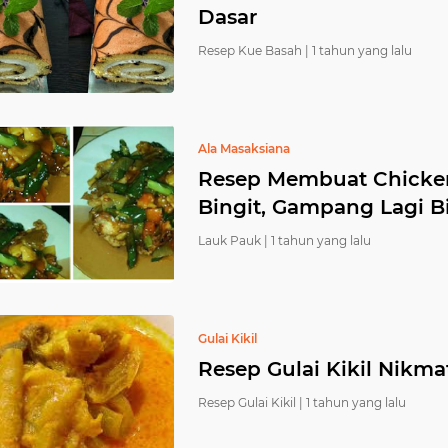
Dasar
Resep Kue Basah |
1 tahun yang lalu
Ala Masaksiana
Resep Membuat Chicke
Bingit, Gampang Lagi B
Lauk Pauk |
1 tahun yang lalu
Gulai Kikil
Resep Gulai Kikil Nikma
Resep Gulai Kikil |
1 tahun yang lalu