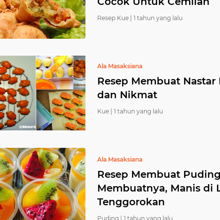
Cocok Untuk Cemilan
Resep Kue |
1 tahun yang lalu
Ala Masaksiana
Resep Membuat Nastar 
dan Nikmat
Kue |
1 tahun yang lalu
Ala Masaksiana
Resep Membuat Puding 
Membuatnya, Manis di 
Tenggorokan
Puding |
1 tahun yang lalu