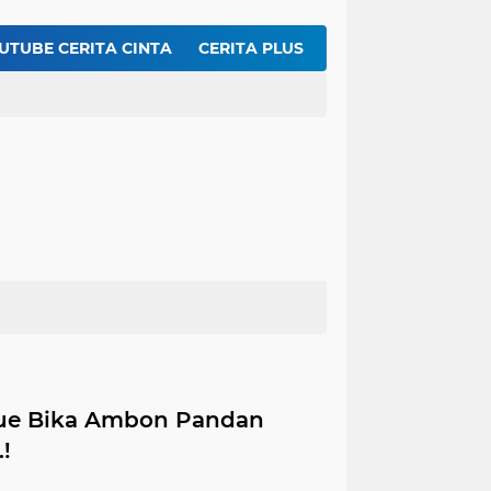
t Kentang Mustofa Garing dan Renyah
Inilah Rahasia Membuat Dengdeng Sapi Balado Agar Empuk dan Pedasnya Meresap ...!!
UTUBE CERITA CINTA
CERITA PLUS
 Cake Ekonomis 8 Bahan Dasar
Resep Membuat Chicken Yakiniku KFC Ueeeenak Bingit, Gampang Lagi Bikinnya
ue Bika Ambon Pandan
!