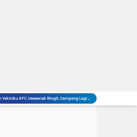
t DIsegala Suasana
Resep Cara Membuat Swiss Roll Cake Spesial Lembut dan Enak Anti Gagal
ap Nikmat
 Bika Ambon Pandan Yang Kenyal dan Legit ...!
iku Hoka-hoka Bento Dirumah
r Segar Nan Menggoda Untuk Buka Puasa