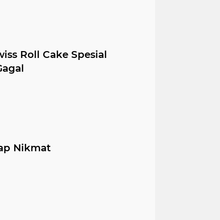
ss Roll Cake Spesial
Gagal
kap Nikmat