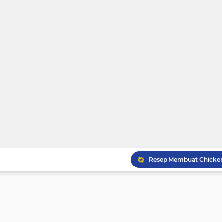
Resep Gulai Kikil Nikma
Resep Gulai Kepala Kak
Resep Cara Membuat Kue
Membuat Chicken Yakin
Resep Membuat Es Tele