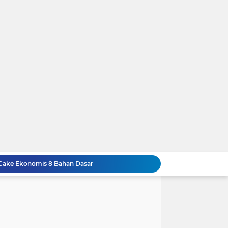
 Cake Ekonomis 8 Bahan Dasar
Resep Membuat Chicken Yakiniku KFC Ueeeenak Bingit, Gampang Lagi Bikinnya
t DIsegala Suasana
Resep Cara Membuat Swiss Roll Cake Spesial Lembut dan Enak Anti Gagal
ap Nikmat
 Bika Ambon Pandan Yang Kenyal dan Legit ...!