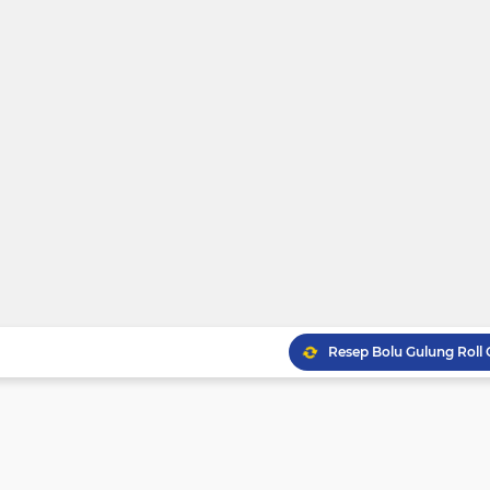
Resep Bolu Gulung Roll
Resep Gulai Kikil Nikma
Resep Gulai Kepala Kak
Resep Cara Membuat Kue