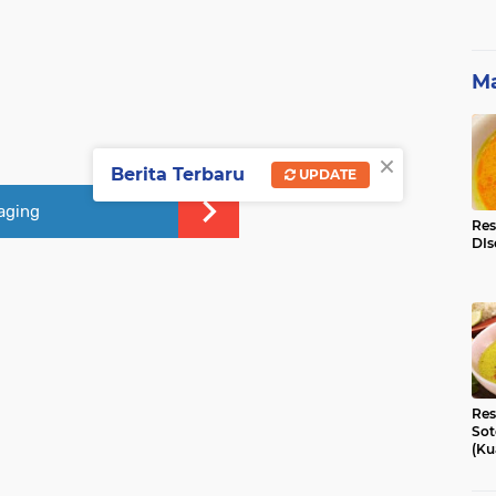
Ma
×
Berita Terbaru
UPDATE
aging
Res
DIs
Res
Sot
(Ku
Ni