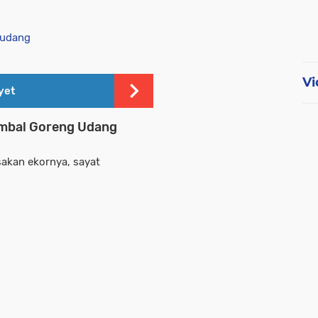
Vi
yet
mbal Goreng Udang
sakan ekornya, sayat