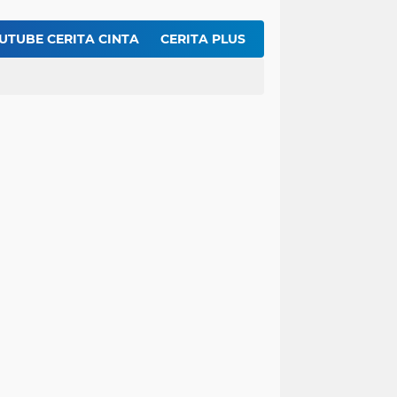
iku Hoka-hoka Bento Dirumah
r Segar Nan Menggoda Untuk Buka Puasa
UTUBE CERITA CINTA
CERITA PLUS
t Kentang Mustofa Garing dan Renyah
Inilah Rahasia Membuat Dengdeng Sapi Balado Agar Empuk dan Pedasnya Meresap ...!!