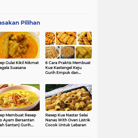
sakan Pilihan
ep Gulai Kikil Nikmat
6 Cara Praktis Membuat
egala Suasana
Kue Kastengel Keju
Gurih Empuk dan
Renyah
ep Membuat Resep
Resep Kue Nastar Selai
o Ayam Bersantan
Nanas With Oven Listrik
ah Santan) Gurih
Cocok Untuk Lebaran
kmat