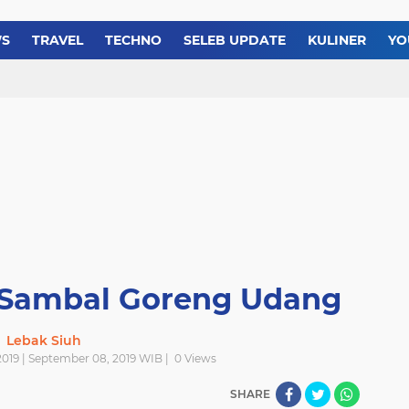
Membuat Chicken Yakin
Resep Membuat Es Tele
WS
TRAVEL
TECHNO
SELEB UPDATE
KULINER
YO
Resep dan Cara Membua
Sambal Goreng Udang
Lebak Siuh
019 | September 08, 2019 WIB |
0
Views
SHARE