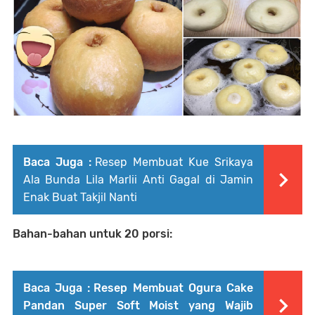
Baca Juga :
Resep Membuat Kue Srikaya
Ala Bunda Lila Marlii Anti Gagal di Jamin
Enak Buat Takjil Nanti
Bahan-bahan untuk
20 porsi:
Baca Juga :
Resep Membuat Ogura Cake
Pandan Super Soft Moist yang Wajib