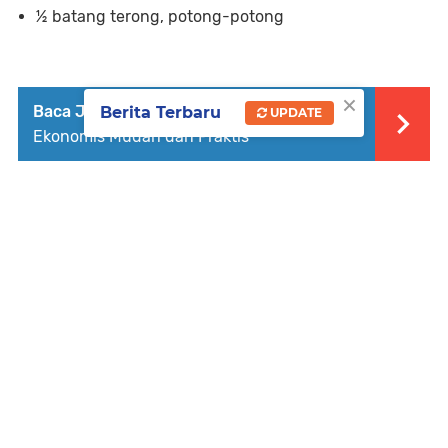
½ batang terong, potong-potong
×
Baca Juga :
Cara Membuat Misoa Goreng
Berita Terbaru
UPDATE
Ekonomis Mudah dan Praktis