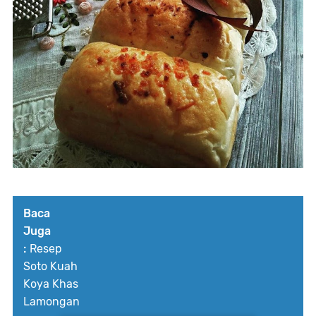
Baca
Juga
:
Resep
Soto Kuah
Koya Khas
Lamongan