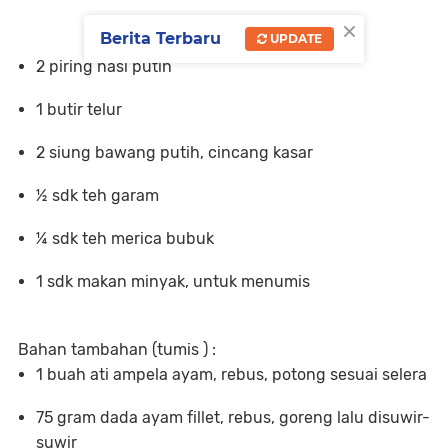
×
Berita Terbaru
UPDATE
2 piring nasi putih
1 butir telur
2 siung bawang putih, cincang kasar
½ sdk teh garam
¼ sdk teh merica bubuk
1 sdk makan minyak, untuk menumis
Bahan tambahan (tumis ) :
1 buah ati ampela ayam, rebus, potong sesuai selera
75 gram dada ayam fillet, rebus, goreng lalu disuwir-
suwir