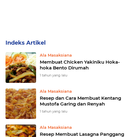
Home
Currently Browsing: Makanan
Ala Masaksiana
Membuat Chicken Yakiniku Hoka-
hoka Bento Dirumah
1 tahun yang lalu
Ala Masaksiana
Resep dan Cara Membuat Kentang
Mustofa Garing dan Renyah
1 tahun yang lalu
Ala Masaksiana
Resep Membuat Lasagna Panggang