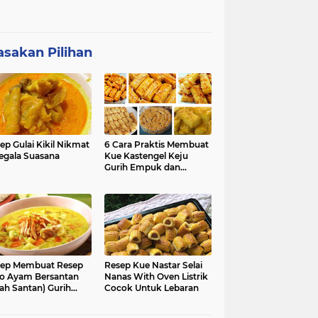
sakan Pilihan
ep Gulai Kikil Nikmat
6 Cara Praktis Membuat
egala Suasana
Kue Kastengel Keju
Gurih Empuk dan
Renyah
ep Membuat Resep
Resep Kue Nastar Selai
o Ayam Bersantan
Nanas With Oven Listrik
ah Santan) Gurih
Cocok Untuk Lebaran
kmat