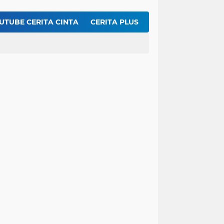
iku Hoka-hoka Bento Dirumah
r Segar Nan Menggoda Untuk Buka Puasa
UTUBE CERITA CINTA
CERITA PLUS
t Kentang Mustofa Garing dan Renyah
Inilah Rahasia Membuat Dengdeng Sapi Balado Agar Empuk dan Pedasnya Meresap ...!!