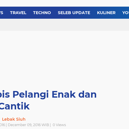
Membuat Chicken Yakin
Resep Membuat Es Tele
WS
TRAVEL
TECHNO
SELEB UPDATE
KULINER
YO
Resep dan Cara Membua
is Pelangi Enak dan
Cantik
Lebak Siuh
016 | December 09, 2016 WIB |
0
Views