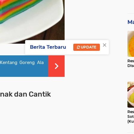
Ma
×
Berita Terbaru
UPDATE
Res
Kentang Goreng Ala
DIs
Enak dan Cantik
Res
Sot
(Ku
Ni