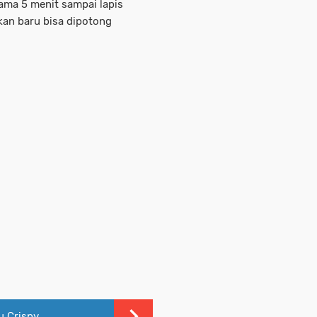
ama 5 menit sampai lapis
nkan baru bisa dipotong
u Crispy