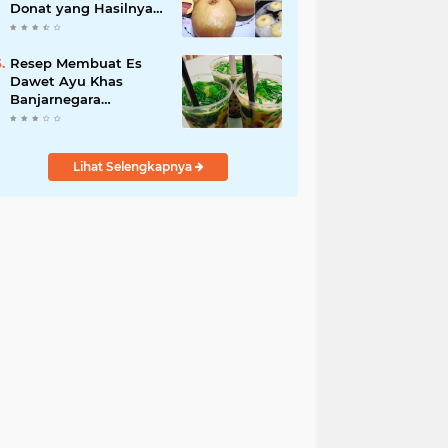
Donat yang Hasilnya
Menul Banget, Empuk
Irit Bahan !
Resep Membuat Es
Dawet Ayu Khas
Banjarnegara
Minuman Segar Untuk
Buka Puasa
Lihat Selengkapnya