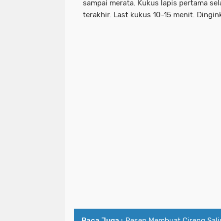
sampai merata. Kukus lapis pertama sel
terakhir. Last kukus 10-15 menit. Dingi
Baca Juga :
Resep Membuat Cireng Salj