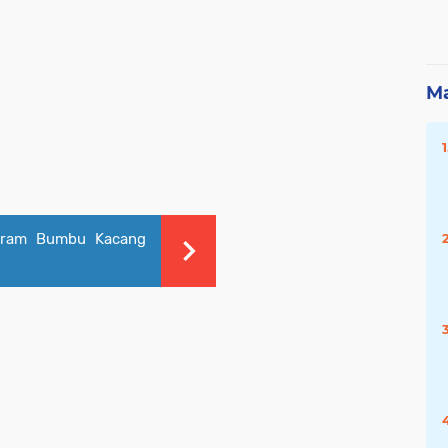
Ma
iram Bumbu Kacang