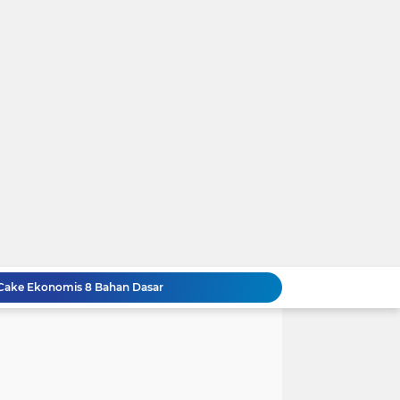
 Cake Ekonomis 8 Bahan Dasar
Resep Membuat Chicken Yakiniku KFC Ueeeenak Bingit, Gampang Lagi Bikinnya
t DIsegala Suasana
Resep Cara Membuat Swiss Roll Cake Spesial Lembut dan Enak Anti Gagal
ap Nikmat
 Bika Ambon Pandan Yang Kenyal dan Legit ...!