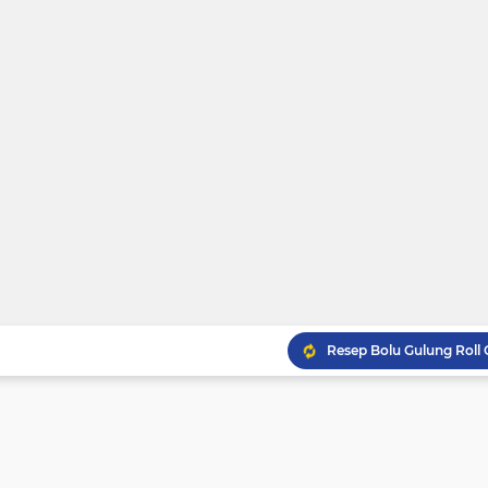
Resep Bolu Gulung Roll
Resep Gulai Kikil Nikma
Resep Gulai Kepala Kak
Resep Cara Membuat Kue