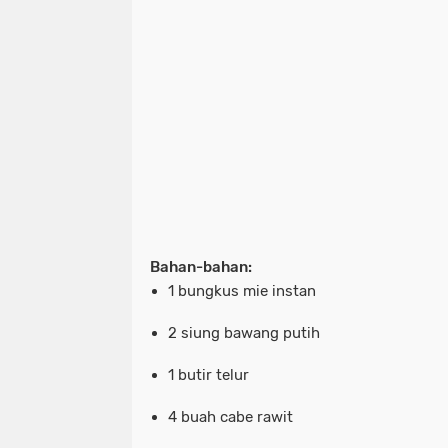
Bahan-bahan:
1 bungkus mie instan
2 siung bawang putih
1 butir telur
4 buah cabe rawit