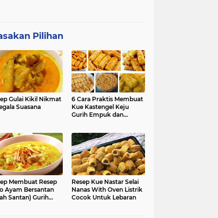
sakan Pilihan
ep Gulai Kikil Nikmat
6 Cara Praktis Membuat
egala Suasana
Kue Kastengel Keju
Gurih Empuk dan
Renyah
ep Membuat Resep
Resep Kue Nastar Selai
o Ayam Bersantan
Nanas With Oven Listrik
ah Santan) Gurih
Cocok Untuk Lebaran
kmat