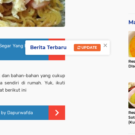
Ma
×
Segar Yang Enak dan
Berita Terbaru
UPDATE
Res
DIs
it dan bahan-bahan yang cukup
 sendiri di rumah. Yuk, ikuti
t berikut ini
 by Dapurwafda
Res
Sot
(Ku
Ni