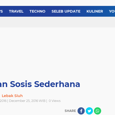
Resep Membuat Es Tele
Resep dan Cara Membua
WS
TRAVEL
TECHNO
SELEB UPDATE
KULINER
YO
Resep Bolu Gulung Roll
tan Sosis Sederhana
Lebak Siuh
2016 | December 25, 2016 WIB |
0
Views
SHARE