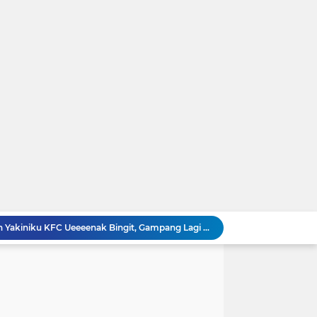
Resep Membuat Chicken Yakiniku KFC Ueeeenak Bingit, Gampang Lagi Bikinnya
t DIsegala Suasana
Resep Cara Membuat Swiss Roll Cake Spesial Lembut dan Enak Anti Gagal
ap Nikmat
 Bika Ambon Pandan Yang Kenyal dan Legit ...!
iku Hoka-hoka Bento Dirumah