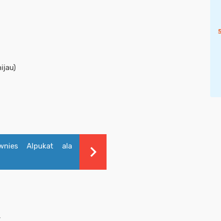
ijau)
nies Alpukat ala
.