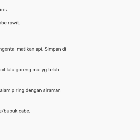
ris.
abe rawit.
gental matikan api. Simpan di
il lalu goreng mie yg telah
 dalam piring dengan siraman
e/bubuk cabe.