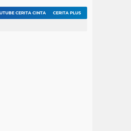
r Segar Nan Menggoda Untuk Buka Puasa
t Kentang Mustofa Garing dan Renyah
UTUBE CERITA CINTA
CERITA PLUS
Inilah Rahasia Membuat Dengdeng Sapi Balado Agar Empuk dan Pedasnya Meresap ...!!
 Cake Ekonomis 8 Bahan Dasar