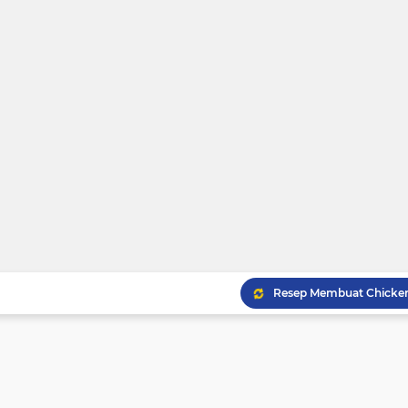
Resep Gulai Kikil Nikma
Resep Gulai Kepala Kak
Resep Cara Membuat Kue
Membuat Chicken Yakin