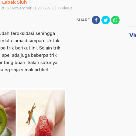
Lebak Siuh
 2016 | November 19, 2016 WIB |
0
Views
SHARE
udah teroksidasi sehingga
Vi
erlalu lama disimpan. Untuk
trik berikut ini. Selain trik
apel ada juga beberpa trik
entang buah. Salah satunya
ung saja simak artikel