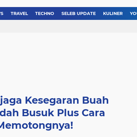
Resep dan Cara Membua
WS
TRAVEL
TECHNO
SELEB UPDATE
KULINER
YO
Resep Bolu Gulung Roll
njaga Kesegaran Buah
dah Busuk Plus Cara
 Memotongnya!