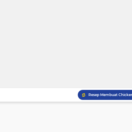
Resep Gulai Kikil Nikma
Resep Gulai Kepala Kak
Resep Cara Membuat Kue
Membuat Chicken Yakin
Resep Membuat Es Tele