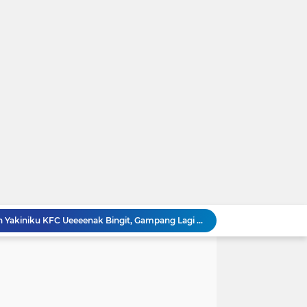
t DIsegala Suasana
Resep Cara Membuat Swiss Roll Cake Spesial Lembut dan Enak Anti Gagal
ap Nikmat
 Bika Ambon Pandan Yang Kenyal dan Legit ...!
iku Hoka-hoka Bento Dirumah
r Segar Nan Menggoda Untuk Buka Puasa