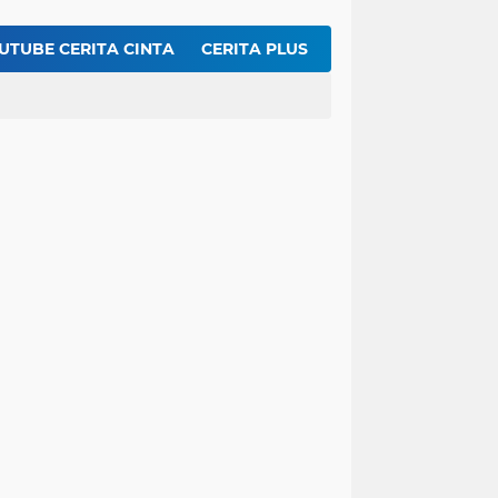
t Kentang Mustofa Garing dan Renyah
Inilah Rahasia Membuat Dengdeng Sapi Balado Agar Empuk dan Pedasnya Meresap ...!!
UTUBE CERITA CINTA
CERITA PLUS
 Cake Ekonomis 8 Bahan Dasar
Resep Membuat Chicken Yakiniku KFC Ueeeenak Bingit, Gampang Lagi Bikinnya