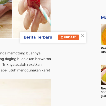
Ma
×
Berita Terbaru
UPDATE
Res
DIs
 anda memotong buahnya
ng daging buah akan berwarna
. Triknya adalah rekatkan
 apel utuh menggunakan karet
Res
Sot
(Ku
Ni