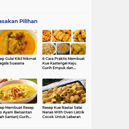
sakan Pilihan
ep Gulai Kikil Nikmat
6 Cara Praktis Membuat
egala Suasana
Kue Kastengel Keju
Gurih Empuk dan
Renyah
ep Membuat Resep
Resep Kue Nastar Selai
o Ayam Bersantan
Nanas With Oven Listrik
ah Santan) Gurih
Cocok Untuk Lebaran
kmat