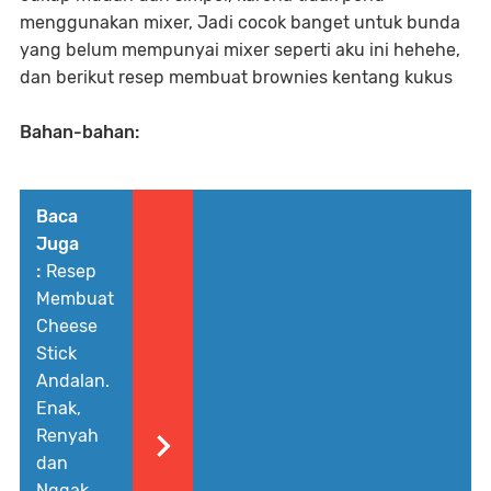
menggunakan mixer, Jadi cocok banget untuk bunda
yang belum mempunyai mixer seperti aku ini hehehe,
dan berikut resep membuat brownies kentang kukus
Bahan-bahan:
Baca
Juga
:
Resep
Membuat
Cheese
Stick
Andalan.
Enak,
Renyah
dan
Nggak