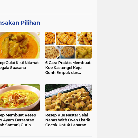
sakan Pilihan
ep Gulai Kikil Nikmat
6 Cara Praktis Membuat
egala Suasana
Kue Kastengel Keju
Gurih Empuk dan
Renyah
ep Membuat Resep
Resep Kue Nastar Selai
o Ayam Bersantan
Nanas With Oven Listrik
ah Santan) Gurih
Cocok Untuk Lebaran
kmat