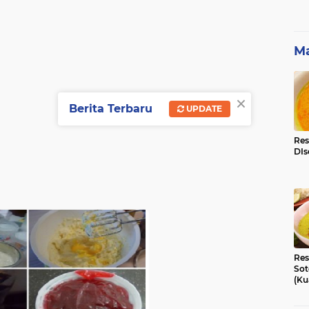
Ma
×
Berita Terbaru
UPDATE
Res
DIs
Res
Sot
(Ku
Ni