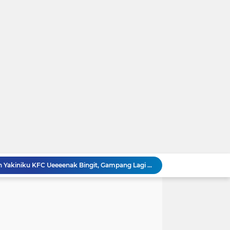
Resep Membuat Chicken Yakiniku KFC Ueeeenak Bingit, Gampang Lagi Bikinnya
t DIsegala Suasana
Resep Cara Membuat Swiss Roll Cake Spesial Lembut dan Enak Anti Gagal
ap Nikmat
 Bika Ambon Pandan Yang Kenyal dan Legit ...!
iku Hoka-hoka Bento Dirumah