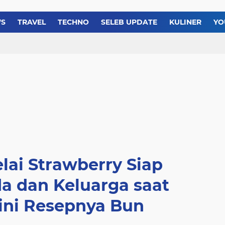
Resep Membuat Es Tele
Resep dan Cara Membua
WS
TRAVEL
TECHNO
SELEB UPDATE
KULINER
YO
Resep Bolu Gulung Roll
lai Strawberry Siap
a dan Keluarga saat
gini Resepnya Bun