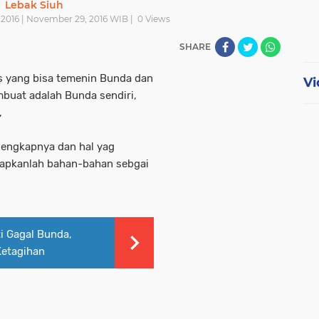
Lebak Siuh
2016 | November 29, 2016 WIB |
0
Views
SHARE
s yang bisa temenin Bunda dan
Vi
embuat adalah Bunda sendiri,
,
elengkapnya dan hal yag
iapkanlah bahan-bahan sebgai
ti Gagal Bunda,
Ketagihan