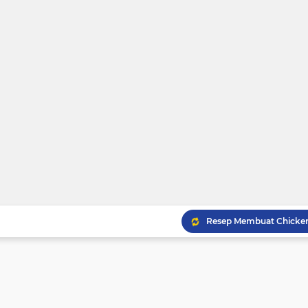
Resep Gulai Kikil Nikma
Resep Gulai Kepala Kak
Resep Cara Membuat Kue
Membuat Chicken Yakin