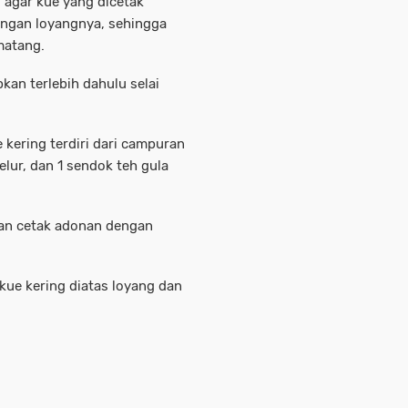
i agar kue yang dicetak
engan loyangnya, sehingga
matang.
kan terlebih dahulu selai
 kering terdiri dari campuran
telur, dan 1 sendok teh gula
ian cetak adonan dengan
kue kering diatas loyang dan