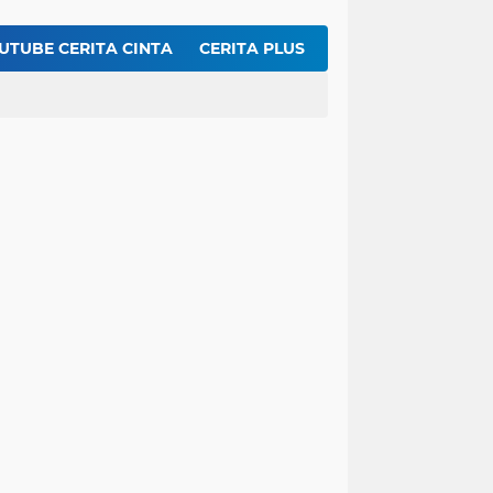
r Segar Nan Menggoda Untuk Buka Puasa
t Kentang Mustofa Garing dan Renyah
UTUBE CERITA CINTA
CERITA PLUS
Inilah Rahasia Membuat Dengdeng Sapi Balado Agar Empuk dan Pedasnya Meresap ...!!
 Cake Ekonomis 8 Bahan Dasar