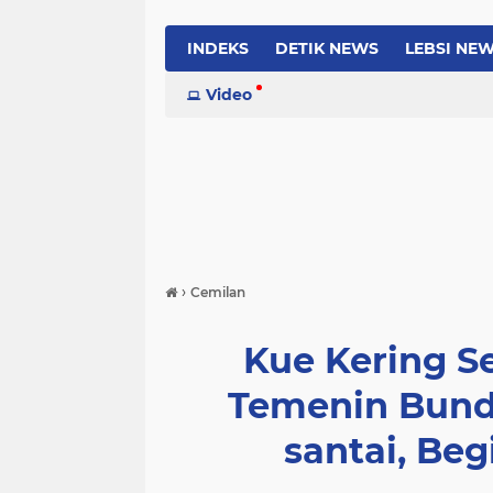
INDEKS
DETIK NEWS
LEBSI NE
Video
›
Cemilan
Kue Kering Se
Temenin Bund
santai, Be