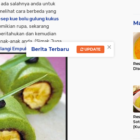
 ada salahnya anda untuk
melihat cara berbeda yang
sep kue bolu gulung kukus
Ma
emikian rupa, sekarang
beritahukan dan kemudian
anak-anak anda. (Simak Juga
×
elangi Empuk Sederhana
)
Berita Terbaru
UPDATE
Res
DIs
Res
Sot
(Ku
Ni