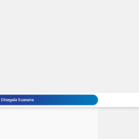
Resep Cara Membuat Swiss Roll Cake Spesial Lembut dan Enak Anti Gagal
ap Nikmat
 Bika Ambon Pandan Yang Kenyal dan Legit ...!
iku Hoka-hoka Bento Dirumah
r Segar Nan Menggoda Untuk Buka Puasa
t Kentang Mustofa Garing dan Renyah