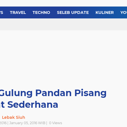
Resep Bolu Gulung Roll
WS
TRAVEL
TECHNO
SELEB UPDATE
KULINER
YO
Resep Gulai Kikil Nikma
 Gulung Pandan Pisang
at Sederhana
Lebak Siuh
2016 | January 05, 2016 WIB |
0
Views