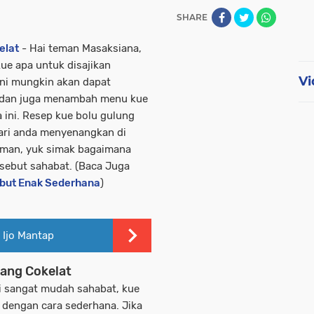
SHARE
elat
- Hai teman Masaksiana,
kue apa untuk disajikan
Vi
ini mungkin akan dapat
 dan juga menambah menu kue
a ini. Resep kue bolu gulung
ri anda menyenangkan di
man, yuk simak bagaimana
sebut sahabat. (Baca Juga
but Enak Sederhana
)
Ijo Mantap
ang Cokelat
i sangat mudah sahabat, kue
t dengan cara sederhana. Jika