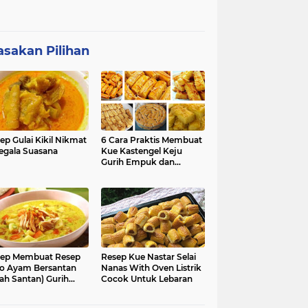
sakan Pilihan
ep Gulai Kikil Nikmat
6 Cara Praktis Membuat
egala Suasana
Kue Kastengel Keju
Gurih Empuk dan
Renyah
ep Membuat Resep
Resep Kue Nastar Selai
o Ayam Bersantan
Nanas With Oven Listrik
ah Santan) Gurih
Cocok Untuk Lebaran
kmat