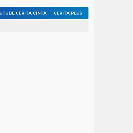
Inilah Rahasia Membuat Dengdeng Sapi Balado Agar Empuk dan Pedasnya Meresap ...!!
 Cake Ekonomis 8 Bahan Dasar
UTUBE CERITA CINTA
CERITA PLUS
Resep Membuat Chicken Yakiniku KFC Ueeeenak Bingit, Gampang Lagi Bikinnya
t DIsegala Suasana